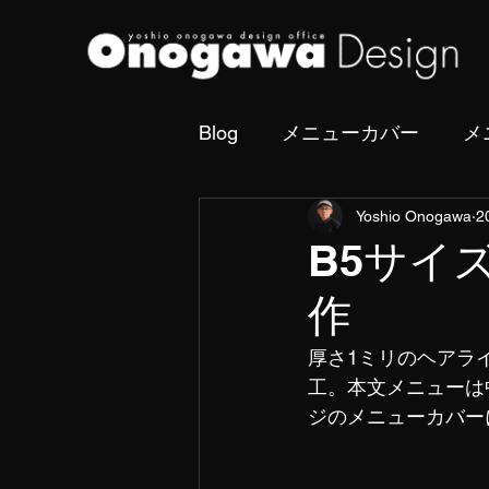
Blog
メニューカバー
メ
Yoshio Onogawa
2
撮影・フォトディレクショ
B5サイ
作
厚さ1ミリのヘアラ
工。本文メニューは
ジのメニューカバー