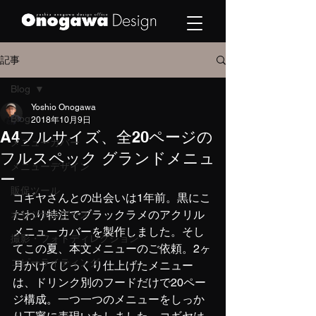
記事
Blog
Yoshio Onogawa
Blog
2018年10月9日
A4フルサイズ、全20ページの
メニューカバー
フルスペック グランドメニュ
メニューデザイン
ー
販促ツール
コギヤさんとの出会いは1年前。黒にこ
だわり特注でブラックラメのアクリル
オリジナルグッズ
メニューカバーを製作しました。そし
撮影・フォトディレクション
てこの夏、本文メニューのご依頼。2ヶ
コピーライティング
月かけてじっくり仕上げたメニュー
は、ドリンク別のフードだけで20ペー
ジ構成。一つ一つのメニューをしっか