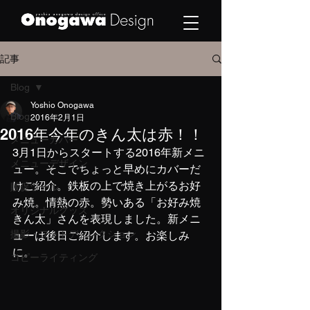
記事
Blog
Yoshio Onogawa
Blog
2016年2月1日
2016年今年のきん太は赤！！
メニューカバー
3月1日からスタートする2016年新メニ
メニューデザイン
ュー。そこでちょっと早めにカバーだ
けご紹介。鉄板の上で焼き上がるお好
販促ツール
み焼。情熱の赤。勢いある「お好み焼
オリジナルグッズ
きん太」さんを表現しました。新メニ
撮影・フォトディレクション
ューは後日ご紹介します。お楽しみ
に。
コピーライティング