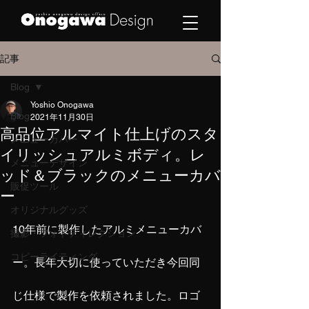
記事
Blog
Yoshio Onogawa
Blog
2021年11月30日
高品位アルマイト仕上げのスタ
メニューカバー
イリッシュアルミボディ。レ
メニューデザイン
ッド＆ブラックのメニューカバ
販促ツール
ー
オリジナルグッズ
10年前に製作したアルミメニューカバ
撮影・フォトディレクション
コピーライティング
ー。長年大切に使っていただき今回同
じ仕様で製作を依頼されました。ロゴ