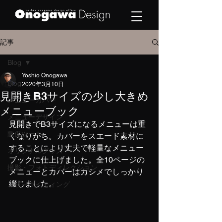
記事
Blog
Yoshio Onogawa
Blog
2020年3月10日
見開きB3サイズの少し大きめ
メニューカバー
メニューブック
メニューデザイン
見開きでB3サイズになるメニューは重
販促ツール
くなりがち。カバーをスエード素材に
することにより丈夫で軽量なメニュー
オリジナルグッズ
ブックに仕上げました。全10ページの
撮影・フォトディレクション
メニューとカバーはカシメでしっかり
綴じました。
コピーライティング