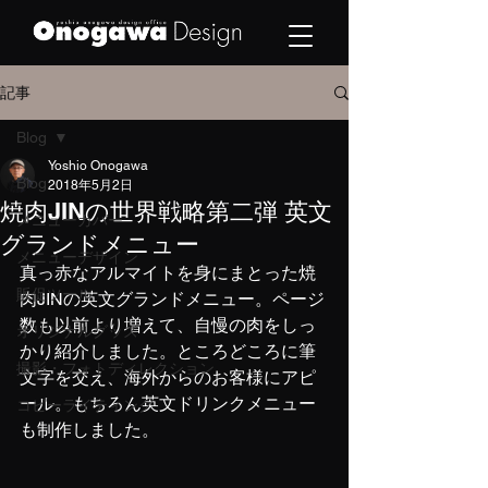
記事
Blog
Yoshio Onogawa
Blog
2018年5月2日
焼肉JINの世界戦略第二弾 英文
メニューカバー
グランドメニュー
メニューデザイン
真っ赤なアルマイトを身にまとった焼
販促ツール
肉JINの英文グランドメニュー。ページ
数も以前より増えて、自慢の肉をしっ
オリジナルグッズ
かり紹介しました。ところどころに筆
撮影・フォトディレクション
文字を交え、海外からのお客様にアピ
ール。もちろん英文ドリンクメニュー
コピーライティング
も制作しました。