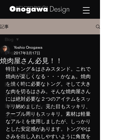
記事
Blog
Yoshio Onogawa
Blog
2017年3月17日
焼肉屋さん必見！！
メニューカバー
特注トング＆はさみスタンド。これで
メニューデザイン
焼肉が楽しくなる・・・かなぁ。焼肉
を焼く時に必要なトング。そして大き
販促ツール
な肉を切るはさみ。そんな焼肉屋さん
オリジナルグッズ
には絶対必要な２つのアイテムをスッ
撮影・フォトディレクション
キリ納めました。見た目もスッキリ、
テーブル周りもスッキリ。素材は軽量
コピーライティング
なアルミを使用しましたが、しっかり
とした安定感があります。トングやは
さみを出し入れしやすいように角度を