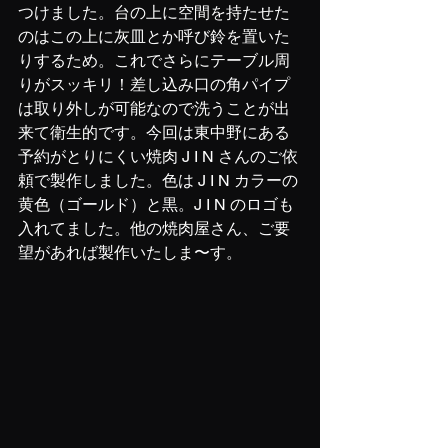
つけました。台の上に空間を持たせた
のはこの上に灰皿とか呼び鈴を置いた
りするため。これでさらにテーブル周
りがスッキリ！差し込み口の角パイプ
は取り外しが可能なので洗うことが出
来て衛生的です。今回は東中野にある
予約がとりにくい焼肉 J I N さんのご依
頼で製作しました。色は J I N カラーの
黄色（ゴールド）と黒。J I N のロゴも
入れてました。他の焼肉屋さん、ご要
望があれば製作いたしま〜す。