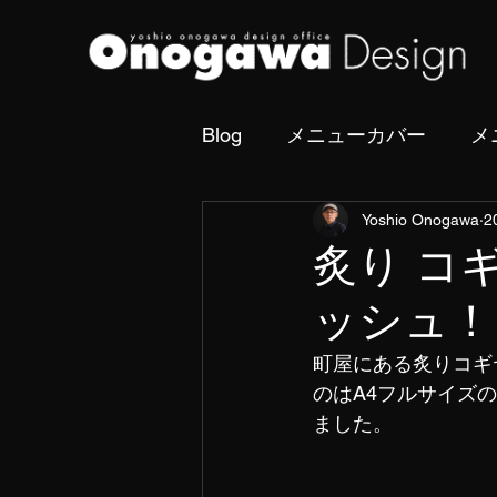
Blog
メニューカバー
メ
Yoshio Onogawa
2
撮影・フォトディレクショ
炙り コ
ッシュ！
町屋にある炙りコギ
のはA4フルサイズ
ました。