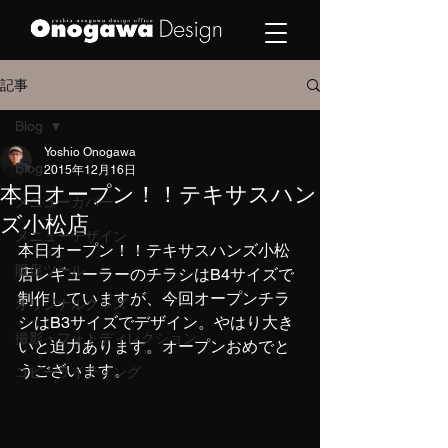
記事
Blog
Yoshio Onogawa
Blog
2015年12月16日
本日オープン！！テキサスハン
メニューカバー
ズ小松店
メニューデザイン
本日オープン！！テキサスハンズ小松
販促ツール
店レギューラーのチラシはB4サイズで
制作していますが、今回オープンチラ
オリジナルグッズ
シはB3サイズでデザイン。やはり大き
撮影・フォトディレクション
いと迫力あります。オープンおめでと
うございます。
コピーライティング