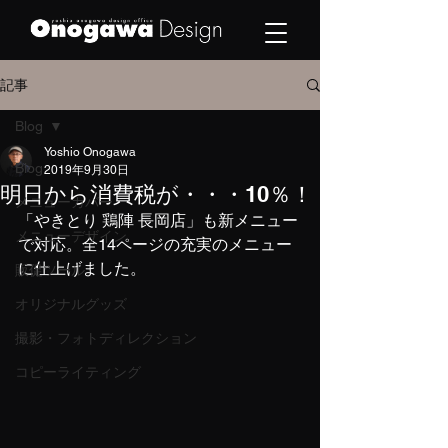
記事
Blog
Yoshio Onogawa
Blog
2019年9月30日
明日から消費税が・・・10％！
メニューカバー
「やきとり 鶏陣 長岡店」も新メニュー
メニューデザイン
で対応。全14ページの充実のメニュー
に仕上げました。
販促ツール
オリジナルグッズ
撮影・フォトディレクション
コピーライティング