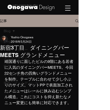
記事
Blog
Yoshio Onogawa
Blog
2016年5月24日
新宿3丁目 ダイニングバー
メニューカバー
MEETS グランドメニュー
メニューデザイン
靖国通りに面したビルの9階にある若者
販促ツール
に人気のダイニングバーMEETS。今回
22センチ角の四角いグランドメニュー
オリジナルグッズ
を制作。テーブルに合わせて少し小ぶ
撮影・フォトディレクション
りのサイズ。マットPPで表面加工され
たメニューはレールに挟み込むシンプ
コピーライティング
ル構造。これにコストを抑え新たなメ
ニュー変更にも簡単に対応できます。