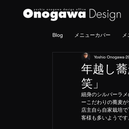
Blog
メニューカバー
メ
Yoshio Onogawa
2
撮影・フォトディレクショ
年越し蕎
笑」
細身のシルバーラメ
ーこだわりの蕎麦が
店主自ら自家栽培で
客様も多いようです