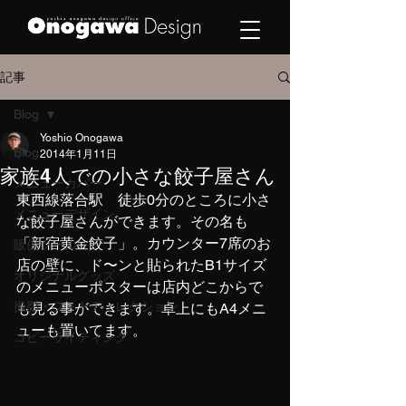
記事
Blog
Yoshio Onogawa
Blog
2014年1月11日
家族4人での小さな餃子屋さん
メニューカバー
東西線落合駅　徒歩0分のところに小さ
メニューデザイン
な餃子屋さんができます。その名も
「新宿黄金餃子」。カウンター7席のお
販促ツール
店の壁に、ド〜ンと貼られたB1サイズ
オリジナルグッズ
のメニューポスターは店内どこからで
撮影・フォトディレクション
も見る事ができます。卓上にもA4メニ
ューも置いてます。
コピーライティング