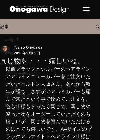
記事
Blog
Yoshio Onogawa
Blog
2015年9月29日
同じ物を・・・嬉しいね。
メニューカバー
以前ブラックとシルバーのヘアライン
メニューデザイン
のアルミメニューカバーをご注文いた
だいたヒルトン大阪さん。あれから数
販促ツール
年が経ち、さすがのアルミカバーも痛
オリジナルグッズ
んで来たという事で改めてご注文を。
撮影・フォトディレクション
色も仕様もまったく同じで。新し物や
違った物をオーダーしていただくのも
コピーライティング
嬉しいが、同じ物を選んでいただける
のはとても嬉しいです。A4サイズのブ
ラックアルマイト・ヘアライン仕様は