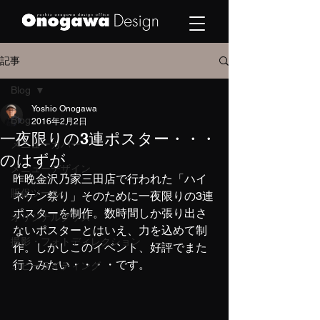
記事
Blog
Yoshio Onogawa
Blog
2016年2月2日
一夜限りの3連ポスター・・・
メニューカバー
のはずが
メニューデザイン
昨晩金沢乃家三田店で行われた「ハイ
販促ツール
ネケン祭り」そのために一夜限りの3連
ポスターを制作。数時間しか張り出さ
オリジナルグッズ
ないポスターとはいえ、力を込めて制
撮影・フォトディレクション
作。しかしこのイベント、好評でまた
行うみたい・・・・です。
コピーライティング