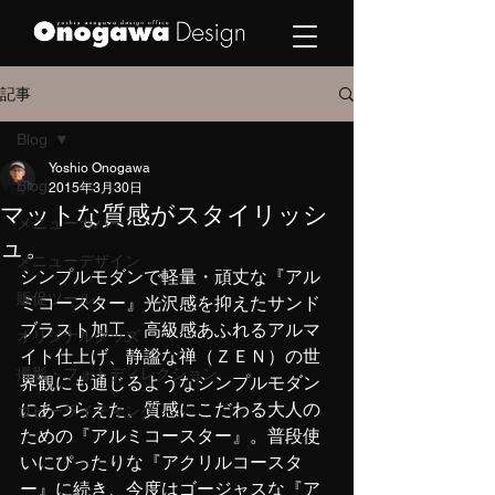
記事
Blog
Yoshio Onogawa
Blog
2015年3月30日
マットな質感がスタイリッシ
メニューカバー
ュ。
メニューデザイン
シンプルモダンで軽量・頑丈な『アル
販促ツール
ミコースター』光沢感を抑えたサンド
ブラスト加工、高級感あふれるアルマ
オリジナルグッズ
イト仕上げ、静謐な禅（ＺＥＮ）の世
撮影・フォトディレクション
界観にも通じるようなシンプルモダン
にあつらえた、質感にこだわる大人の
コピーライティング
ための『アルミコースター』。普段使
いにぴったりな『アクリルコースタ
ー』に続き、今度はゴージャスな『ア