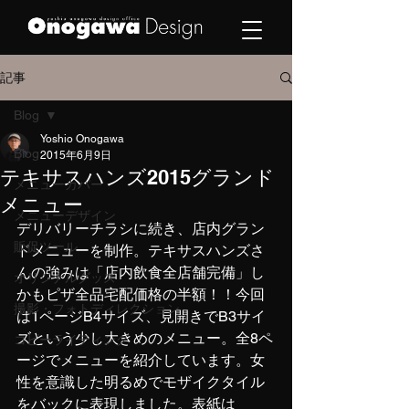
記事
Blog
Yoshio Onogawa
Blog
2015年6月9日
テキサスハンズ2015グランド
メニューカバー
メニュー
メニューデザイン
デリバリーチラシに続き、店内グラン
販促ツール
ドメニューを制作。テキサスハンズさ
んの強みは「店内飲食全店舗完備」し
オリジナルグッズ
かもピザ全品宅配価格の半額！！今回
撮影・フォトディレクション
は1ページB4サイズ、見開きでB3サイ
ズという少し大きめのメニュー。全8ペ
コピーライティング
ージでメニューを紹介しています。女
性を意識した明るめでモザイクタイル
をバックに表現しました。表紙は