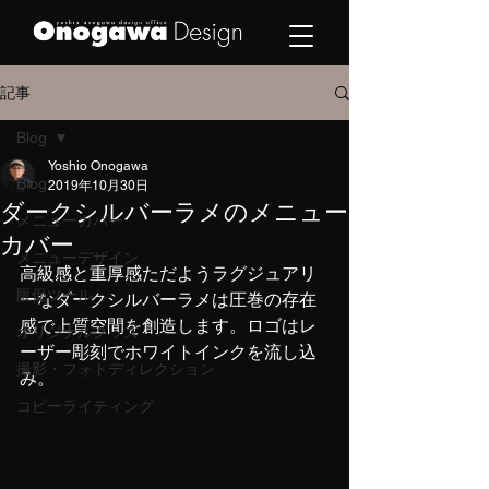
記事
Blog
Yoshio Onogawa
Blog
2019年10月30日
ダークシルバーラメのメニュー
メニューカバー
カバー
メニューデザイン
高級感と重厚感ただようラグジュアリ
販促ツール
ーなダークシルバーラメは圧巻の存在
感で上質空間を創造します。ロゴはレ
オリジナルグッズ
ーザー彫刻でホワイトインクを流し込
撮影・フォトディレクション
み。
コピーライティング