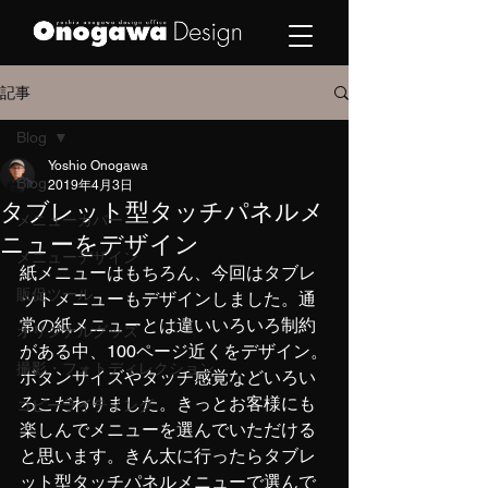
記事
Blog
Yoshio Onogawa
Blog
2019年4月3日
タブレット型タッチパネルメ
メニューカバー
ニューをデザイン
メニューデザイン
紙メニューはもちろん、今回はタブレ
販促ツール
ットメニューもデザインしました。通
常の紙メニューとは違いいろいろ制約
オリジナルグッズ
がある中、100ページ近くをデザイン。
撮影・フォトディレクション
ボタンサイズやタッチ感覚などいろい
ろこだわりました。きっとお客様にも
コピーライティング
楽しんでメニューを選んでいただける
と思います。きん太に行ったらタブレ
ット型タッチパネルメニューで選んで