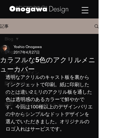
記事
Blog
Yoshio Onogawa
Blog
2017年4月27日
カラフルな5色のアクリルメニ
メニューカバー
ューカバー
メニューデザイン
透明なアクリルのキャスト板を裏から
販促ツール
インクジェットで印刷。紙に印刷した
のとは違い2ミリのアクリル板を通した
オリジナルグッズ
色は透明感のあるカラーで鮮やかで
撮影・フォトディレクション
す。今回は100種以上のデザインバリエ
の中からシンプルなドットデザインを
コピーライティング
選んでいただきました。オリジナルの
ロゴ入れはサービスです。