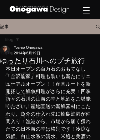
記事
Blog
Yoshio Onogawa
Blog
2014年6月19日
ゆったり石川へのプチ旅行
メニューカバー
本日オープンの百万石のおもてなし
メニューデザイン
「金沢能家」料理も装いも新たにリニ
ューアルオープン！！産直ルートを新
販促ツール
開拓して鮮魚料理がさらに充実！四季
オリジナルグッズ
折々の石川の山海の幸と地酒をご堪能
撮影・フォトディレクション
ください。産地直送の新鮮素材にこだ
わり、魚介の仕入れ先に輪島漁港が仲
コピーライティング
間入り！漁港から、市場から届く獲れ
たての日本海の幸は格別です！冷涼な
気候、白山水系の清水、米処と美酒の