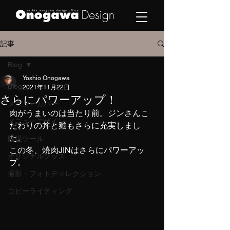
記事
Blog
Yoshio Onogawa
Blog
2021年11月22日
さらにパワーアップ！
メニューカバー
肉がうまいのは当たり前。ジンさんこ
メニューデザイン
だわりの丼と麺もさらに充実しまし
た。
販促ツール
この冬、焼肉JINはさらにパワーアッ
オリジナルグッズ
プ。
撮影・フォトディレクション
コピーライティング