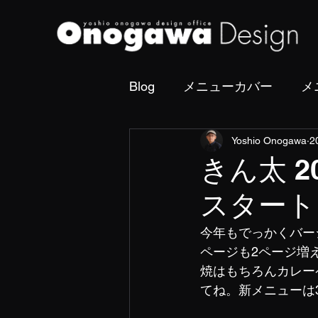
Blog
メニューカバー
メ
Yoshio Onogawa
2
撮影・フォトディレクショ
きん太 
スタート
今年もでっかくバー
ページも2ページ増
焼はもちろんカレー
てね。新メニューは3