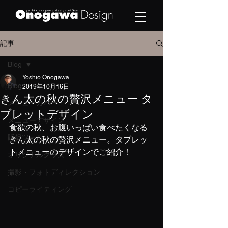
記事
Blog
Yoshio Onogawa
Blog
2019年10月16日
きん太の秋の贅沢メニュー タ
メニューカバー
ブレットデザイン
メニューデザイン
食欲の秋、お腹いっぱい食べたくなる
販促ツール
きん太の秋の贅沢メニュー。タブレッ
トメニューのデザインでご紹介！
オリジナルグッズ
撮影・フォトディレクション
コピーライティング