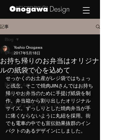
記事
Blog
Yoshio Onogawa
Blog
2017年5月18日
お持ち帰りのお弁当はオリジナ
メニューカバー
ルの紙袋で心を込めて
メニューデザイン
せっかくのお土産がレジ袋ではちょっ
販促ツール
と残念。そこで焼肉JINさんではお持ち
帰りやお弁当のために手提げ紙袋を制
オリジナルグッズ
作。弁当箱から割り出したオリジナル
撮影・フォトディレクション
サイズ。ずっしりとした焼肉弁当が手
に痛くならないように丸紐を採用。街
コピーライティング
でも電車の中でも宣伝効果抜群のイン
パクトのあるデザインにしました。