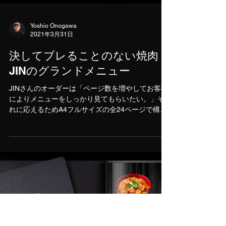
Yoshio Onogawa
2021年3月31日
決してブレることのない焼肉
JINのグランドメニュー
JINさんのオーダーは「ページ数を増やしてお客様
によりメニューをしっかり見てもらいたい。」そ
れに応えるためA4フルサイズの全24ページで構成
しました。 東中野駅前にある1店舗、9テーブルの
小さな焼肉店です。オープン当時からメニューデ
ザインを大事にするJINさんは全9冊のメニ...