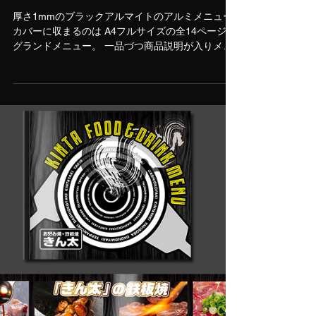
Yoshio Onogawa
2021年9月6日
肉匠コギヤ 9月からの新メニ
ュー
厚さ1mmのブラックアルマイトのアルミメニュー
カバーに収まるのは A4フルサイズの全14ページの
グランドメニュー。 一品づつ商品説明が入りメニ
ューを丁寧に紹介、写真だけでなくコピーからも
美味しさをアピールしています。新メニューも
続々登場で美味しさ倍増！